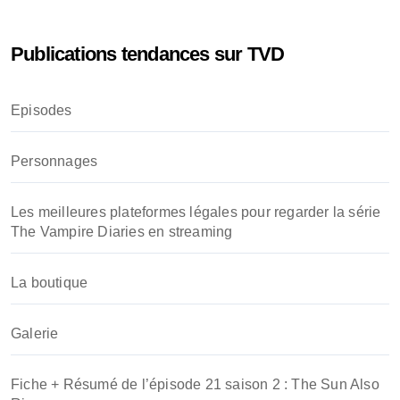
h
e
Publications tendances sur TVD
r
c
h
Episodes
e
r
Personnages
:
Les meilleures plateformes légales pour regarder la série
The Vampire Diaries en streaming
La boutique
Galerie
Fiche + Résumé de l’épisode 21 saison 2 : The Sun Also