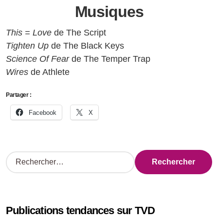
Musiques
This = Love
de The Script
Tighten Up
de The Black Keys
Science Of Fear
de The Temper Trap
Wires
de Athlete
Partager :
Facebook
X
R
e
c
h
e
Publications tendances sur TVD
r