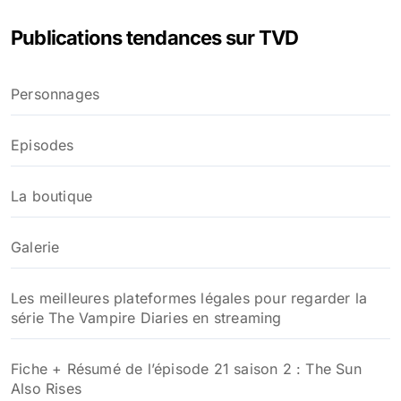
e
Publications tendances sur TVD
r
c
h
Personnages
e
r
Episodes
:
La boutique
Galerie
Les meilleures plateformes légales pour regarder la
série The Vampire Diaries en streaming
Fiche + Résumé de l’épisode 21 saison 2 : The Sun
Also Rises