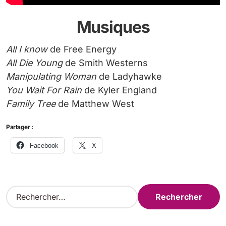
Musiques
All I know
de Free Energy
All Die Young
de Smith Westerns
Manipulating Woman
de Ladyhawke
You Wait For Rain
de Kyler England
Family Tree
de Matthew West
Partager :
Facebook
X
R
e
c
h