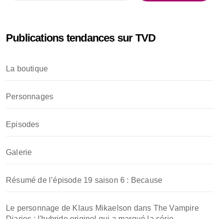
c
h
e
Publications tendances sur TVD
r
c
h
La boutique
e
r
Personnages
:
Episodes
Galerie
Résumé de l’épisode 19 saison 6 : Because
Le personnage de Klaus Mikaelson dans The Vampire
Diaries : l'hybride originel qui a marqué la série