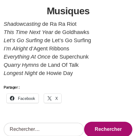
Musiques
Shadowcasting
de Ra Ra Riot
This Time Next Year
de Goldhawks
Let’s Go Surfing
de Let’s Go Surfing
I’m Alright
d’Agent Ribbons
Everything At Once
de Superchunk
Quarry Hymns
de Land Of Talk
Longest Night
de Howie Day
Partager :
Facebook
X
R
e