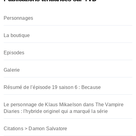
c
h
Personnages
e
r
La boutique
:
Episodes
Galerie
Résumé de l’épisode 19 saison 6 : Because
Le personnage de Klaus Mikaelson dans The Vampire
Diaries : l'hybride originel qui a marqué la série
Citations > Damon Salvatore