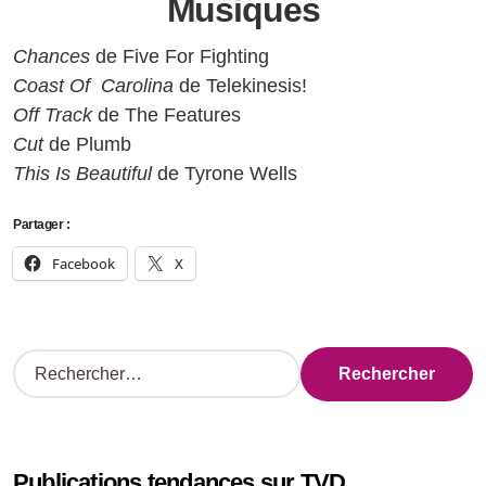
Musiques
Chances
de Five For Fighting
Coast Of Carolina
de Telekinesis!
Off Track
de The Features
Cut
de Plumb
This Is Beautiful
de Tyrone Wells
Partager :
Facebook
X
R
e
c
h
e
Publications tendances sur TVD
r