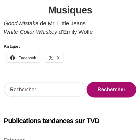
Musiques
Good Mistake
de Mr. Little Jeans
White Collar Whiskey
d’Emily Wolfe
Partager :
Facebook
X
R
e
c
h
e
Publications tendances sur TVD
r
c
h