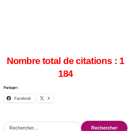
Nombre total de citations : 1
184
Partager :
Facebook
X
R
e