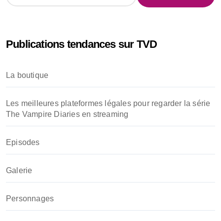
c
h
e
Publications tendances sur TVD
r
c
h
La boutique
e
r
Les meilleures plateformes légales pour regarder la série
:
The Vampire Diaries en streaming
Episodes
Galerie
Personnages